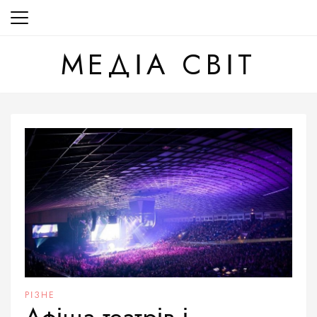
Перейти
до
вмісту
МЕДІА СВІТ
РІЗНЕ