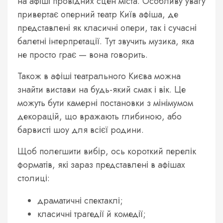
на афіші провідних сцен міста. Особливу увагу
привертає оперний театр Київ афіша, де
представлені як класичні опери, так і сучасні
балетні інтерпретації. Тут звучить музика, яка
не просто грає — вона говорить.
Також в афіші театрального Києва можна
знайти вистави на будь-який смак і вік. Це
можуть бути камерні постановки з мінімумом
декорацій, що вражають глибиною, або
барвисті шоу для всієї родини.
Щоб полегшити вибір, ось короткий перелік
форматів, які зараз представлені в афішах
столиці:
драматичні спектаклі;
класичні трагедії й комедії;