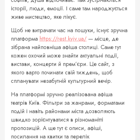
софітів, душа відпочиває. Там зустрічаються
історії, люди, емоції. І саме там народжується
живе мистецтво, яке лікує.
Щоб не витрачати час на пошуки, існує зручна
платформа
https://rest.kyiv.ua/
— місце, де
зібрана найповніша афіша столиці. Саме тут
кожен охочий може знайти актуальні події,
вистави, концерти й прем’єри. Це сайт, з
якого варто починати свій тиждень, щоб
спланувати незабутній культурний вечір.
На платформі зручно реалізована афіша
театрів Київ. Фільтри за жанрами, форматами
подій і навіть районами міста дозволяють
швидко зорієнтуватися в різноманітті
пропозицій. А ще тут є описи, афіші,
посилання на квитки та перелік