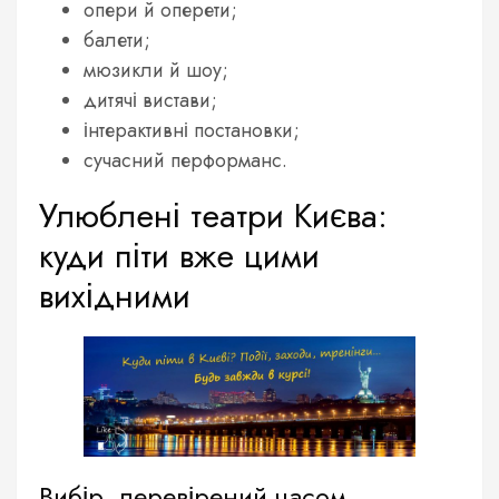
опери й оперети;
балети;
мюзикли й шоу;
дитячі вистави;
інтерактивні постановки;
сучасний перформанс.
Улюблені театри Києва:
куди піти вже цими
вихідними
Вибір, перевірений часом