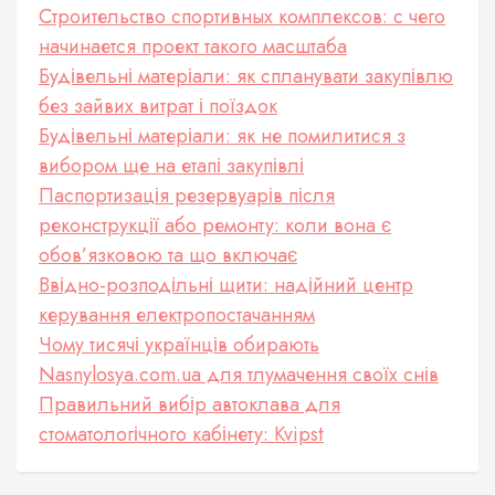
Строительство спортивных комплексов: с чего
начинается проект такого масштаба
Будівельні матеріали: як спланувати закупівлю
без зайвих витрат і поїздок
Будівельні матеріали: як не помилитися з
вибором ще на етапі закупівлі
Паспортизація резервуарів після
реконструкції або ремонту: коли вона є
обов’язковою та що включає
Ввідно-розподільні щити: надійний центр
керування електропостачанням
Чому тисячі українців обирають
Nasnylosya.com.ua для тлумачення своїх снів
Правильний вибір автоклава для
стоматологічного кабінету: Kvipst