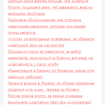
шкільні тижні важать більше, ніж здається
Клопи: поширені міфи, які заважають вчасно
вирішити проблему
Крановое оборудование: как устроена
невидимая механика, которая поднимает
тонны металла
Догляд за вініловими платівками: як зберегти
ідеальний звук на десятиліття
Більярдні столи як інвестиція: як вибір
матеріалів, конструкції та бренду впливає на
довговічність і статус клубу
Иммиграция в Канаду из Украины: какие пути
реально работают
Гаражні ворота в Україні: як обрати практичне
рішення для дому, гаража чи бізнесу
Якісне жіноче взуття: за якими ознаками
відрізнити довговічну пару від одноразової