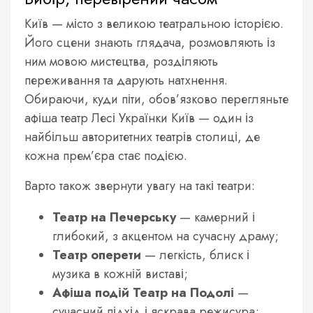
Київ — місто з великою театральною історією.
Його сцени знають глядача, розмовляють із
ним мовою мистецтва, розділяють
переживання та дарують натхнення.
Обираючи, куди піти, обов’язково перегляньте
афіша театр Лесі Українки Київ — один із
найбільш авторитетних театрів столиці, де
кожна прем’єра стає подією.
Варто також звернути увагу на такі театри:
Театр на Печерську
— камерний і
глибокий, з акцентом на сучасну драму;
Театр оперети
— легкість, блиск і
музика в кожній виставі;
Афіша подій Театр на Подолі
—
сучасний підхід і яскрава режисура;