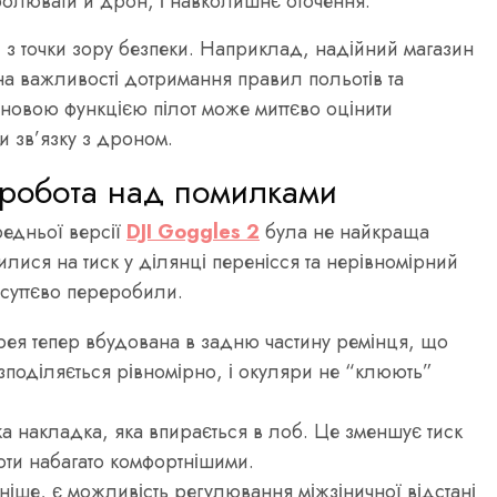
олювати й дрон, і навколишнє оточення.
з точки зору безпеки. Наприклад, надійний магазин
 важливості дотримання правил польотів та
новою функцією пілот може миттєво оцінити
и зв’язку з дроном.
 робота над помилками
редньої версії
DJI Goggles 2
була не найкраща
илися на тиск у ділянці перенісся та нерівномірний
 суттєво переробили.
рея тепер вбудована в задню частину ремінця, що
поділяється рівномірно, і окуляри не “клюють”
а накладка, яка впирається в лоб. Це зменшує тиск
ьоти набагато комфортнішими.
аніше, є можливість регулювання міжзіничної відстані