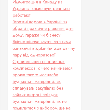
Иммиграция в Канаду из
Украины: какие пути реально
работают
Гаражні ворота в Україні: як
обрати практичне рішення для
дому, гаража чи бізнесу
Якісне жіноче взуття: за якими
ознаками відрізнити довговічну
пару від одноразової
Строительство спортивных
комплексов: с чего начинается
проект такого масштаба
Будівельні матеріали: як
спланувати закупівлю без
зайвих витрат і поїздок
Будівельні матеріали: як не
помилитися з вибором ще на