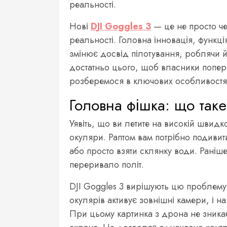
реальності.
Нові
DJI Goggles 3
— це не просто че
реальності. Головна інновація, функці
змінює досвід пілотування, роблячи й
достатньо цього, щоб власники попер
розберемося в ключових особливостях
Головна фішка: що таке
Уявіть, що ви летите на високій швидко
окуляри. Раптом вам потрібно подивити
або просто взяти склянку води. Раніш
переривало політ.
DJI Goggles 3 вирішують цю проблему 
окулярів активує зовнішні камери, і н
При цьому картинка з дрона не зникає,