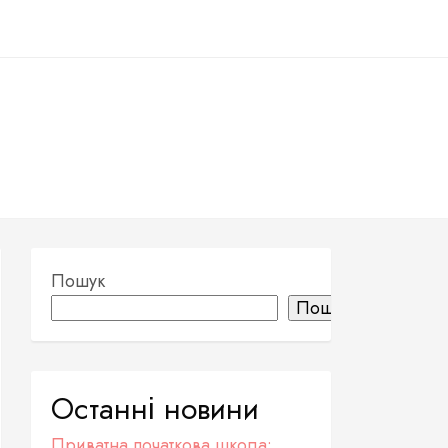
Пошук
Пошук
Останні новини
Приватна початкова школа: