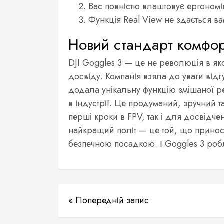
Вас повністю влаштовує ергономі
Функція Real View не здається в
Новий стандарт комфор
DJI Goggles 3 — це не революція в як
досвіду. Компанія взяла до уваги відг
додала унікальну функцію змішаної ре
в індустрії. Це продуманий, зручний т
перші кроки в FPV, так і для досвідчен
найкращий політ — це той, що приноси
безпечною посадкою. І Goggles 3 робл
« Попередній запис