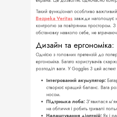
екрана. Це дозволяє одночасно контр
Такий функціонал особливо важливий 
Bezpeka Veritas
завжди наголошує на
контролю за повітряним простором. З 
обстановку навколо себе, не втрачаюч
Дизайн та ергономіка:
Однією з головних претензій до попе
ергономіка. Багато користувачів скарж
розподіл ваги. У Goggles 3 цей аспект
Інтегрований акумулятор:
Бата
створює кращий баланс. Вага роз
носом.
Підтримка лоба:
З’явилася м’як
на обличчя і робить тривалі пол
Налаштування діоптрій:
Як і р