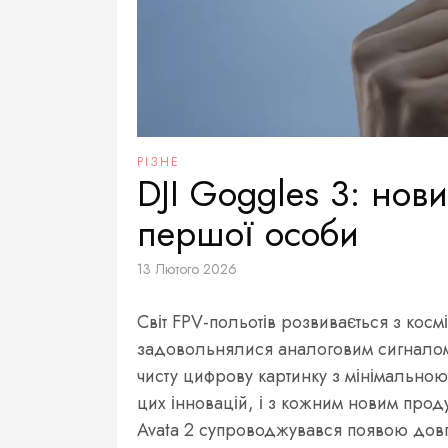
РІЗНЕ
DJI Goggles 3: нов
першої особи
13 Лютого 2026
Світ FPV-польотів розвивається з ко
задовольнялися аналоговим сигналом
чисту цифрову картинку з мінімальною
цих інновацій, і з кожним новим прод
Avata 2 супроводжувався появою довг