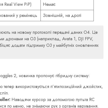
я Real View PiP)
Немає
грований у ремінець
Зовнішній, на дроті
юють на новому протоколі передачі даних O4. Це
ими дронами на O3 (наприклад, Avata 1, DJI FPV,
 обіцяє додати підтримку O3 у майбутніх оновленнях
Goggles 2, новинка пропонує гібридну систему:
ю тепер використовується п’ятипозиційний джойстик,
сліп.
ller:
Наводячи курсор за допомогою пульта RC
ися по меню, не знімаючи рук з органів керування.