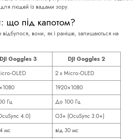
D) для людей із вадами зору.
и: що під капотом?
 відбулося, вони, як і раніше, залишаються на
DJI Goggles 3
DJI Goggles 2
Micro-OLED
2 x Micro-OLED
×1080
1920×1080
00 Гц
До 100 Гц
OcuSync 4.0)
O3+ (OcuSync 3.0+)
24 мс
від 30 мс