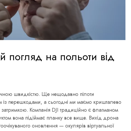
ий погляд на польоти від
смічною швидкістю. Ще нещодавно пілоти
 із перешкодами, а сьогодні ми маємо кришталево
 затримкою. Компанія DJI традиційно є флагманом
уктом вона підіймає планку все вище. Вихід дрона
оочікуваного оновлення — окулярів віртуальної