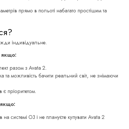
аметрів прямо в польоті набагато простішим та
ся?
вжди індивідуальне.
, якщо:
ект разом з Avata 2.
а та можливість бачити реальний світ, не знімаючи
в є пріоритетом.
 якщо:
 на системі O3 і не плануєте купувати Avata 2