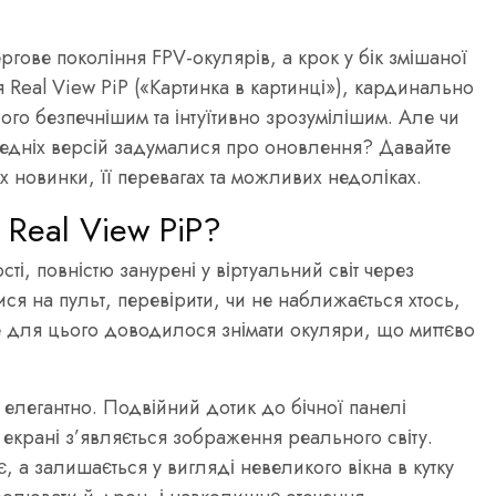
ргове покоління FPV-окулярів, а крок у бік змішаної
я Real View PiP («Картинка в картинці»), кардинально
ого безпечнішим та інтуїтивно зрозумілішим. Але чи
едніх версій задумалися про оновлення? Давайте
 новинки, її перевагах та можливих недоліках.
 Real View PiP?
сті, повністю занурені у віртуальний світ через
ся на пульт, перевірити, чи не наближається хтось,
е для цього доводилося знімати окуляри, що миттєво
елегантно. Подвійний дотик до бічної панелі
а екрані з’являється зображення реального світу.
 а залишається у вигляді невеликого вікна в кутку