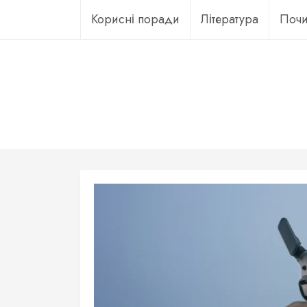
Перейти
Корисні поради
Література
Почи
до
вмісту