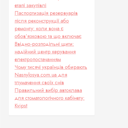
етапі закупівлі
Паспортизація резервуарів
після реконструкції або
ремонту: коли вона є
обов’язковою та що включає
Ввідно-розподільні щити:
надійний центр керування
електропостачанням
Чому тисячі українців обирають
Nasnylosya.com.ua для
тлумачення своїх снів
Правильний вибір автоклава
для стоматологічного кабінету:
Kvipst