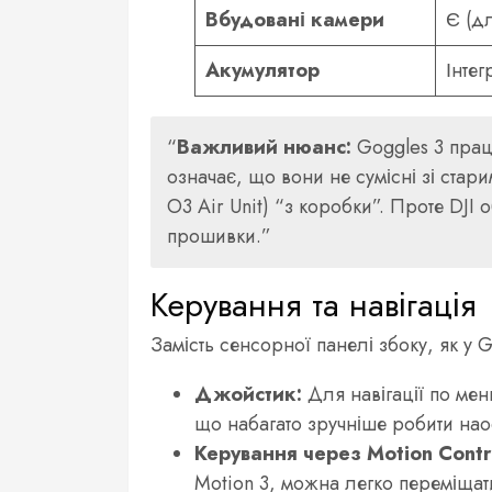
Вбудовані камери
Є (дл
Акумулятор
Інте
Важливий нюанс:
Goggles 3 прац
означає, що вони не сумісні зі стар
O3 Air Unit) “з коробки”. Проте DJI
прошивки.
Керування та навігація
Замість сенсорної панелі збоку, як у 
Джойстик:
Для навігації по мен
що набагато зручніше робити нао
Керування через Motion Contro
Motion 3, можна легко переміщат