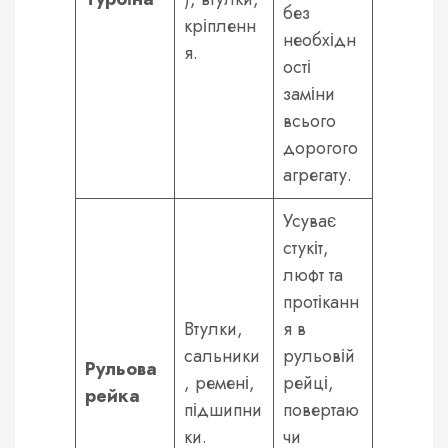
без
кріпленн
необхідн
я.
ості
заміни
всього
дорогого
агрегату.
Усуває
стукіт,
люфт та
протіканн
Втулки,
я в
сальники
рульовій
Рульова
, ремені,
рейці,
рейка
підшипни
повертаю
ки.
чи