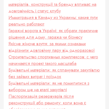
матеріалів, конструкції та бренду впливає на
довговічність і статус клубу
Иммиграция в Канаду из Украины: какие пути
реально работают
Гаражні ворота в Україні: як обрати практичне
рішення для дому, гаража чи бізнесу
Якісне жіноче взуття: за якими ознаками
відрізнити довговічну пару від одноразової
Строительство спортивных комплексов: с чего
начинается проект такого масштаба
Будівельні матеріали: як спланувати закупівлю
без зайвих витрат і поїздок
Будівельні матеріали: як не помилитися з
вибором ще на етапі закупівлі
Паспортизація резервуарів після
реконструкції або ремонту: коли вона є