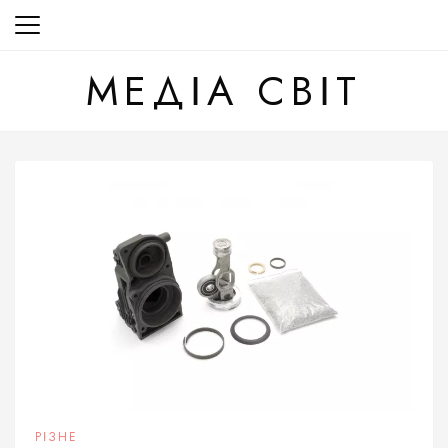
Перейти
до
вмісту
МЕДІА СВІТ
РІЗНЕ