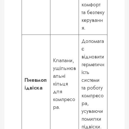
комфорт
та безпеку
керуванн
я.
Допомага
є
відновити
Клапани,
герметичн
ущільнюв
ість
альні
Пневмоп
системи
кільця
ідвіска
та роботу
для
компресо
компресо
ра,
ра.
усуваючи
помилки
підвіски.