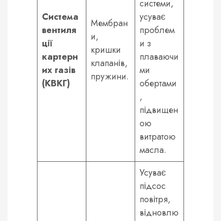
системи,
Система
усуває
Мембран
вентиля
проблем
и,
ції
и з
кришки
картерн
плаваючи
клапанів,
их газів
ми
пружини.
(КВКГ)
обертами
,
підвищен
ою
витратою
масла.
Усуває
підсос
повітря,
відновлю