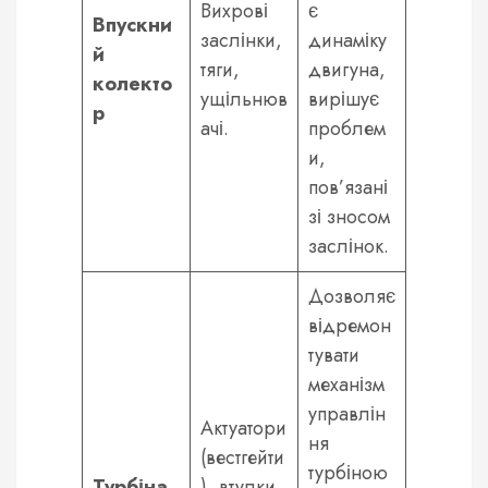
Вихрові
є
Впускни
заслінки,
динаміку
й
тяги,
двигуна,
колекто
ущільнюв
вирішує
р
ачі.
проблем
и,
пов’язані
зі зносом
заслінок.
Дозволяє
відремон
тувати
механізм
управлін
Актуатори
ня
(вестгейти
турбіною
Турбіна
), втулки,