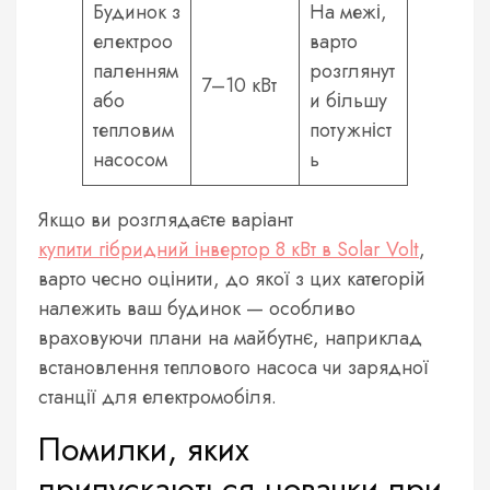
Будинок з
На межі,
електроо
варто
паленням
розглянут
7–10 кВт
або
и більшу
тепловим
потужніст
насосом
ь
Якщо ви розглядаєте варіант
купити гібридний інвертор 8 кВт в Solar Volt
,
варто чесно оцінити, до якої з цих категорій
належить ваш будинок — особливо
враховуючи плани на майбутнє, наприклад
встановлення теплового насоса чи зарядної
станції для електромобіля.
Помилки, яких
припускаються новачки при