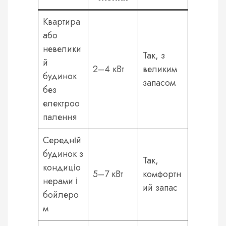
Квартира
або
невелики
Так, з
й
2–4 кВт
великим
будинок
запасом
без
електроо
палення
Середній
будинок з
Так,
кондиціо
5–7 кВт
комфортн
нерами і
ий запас
бойлеро
м