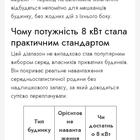
відбудеться непомітно для мешканців
будинку, без жодних дій з їхнього боку.
Чому потужність 8 кВт стала
практичним стандартом
Цей діапазон не випадково став популярним
вибором серед власників приватних будинків.
Він покриває реальне навантаження
середньостатистичної родини без
надлишкового запасу, за який доводиться
суттєво переплачувати.
Орієнтов
Чи
Тип
не
достатнь
будинку
наванта
о 8 кВт
ження