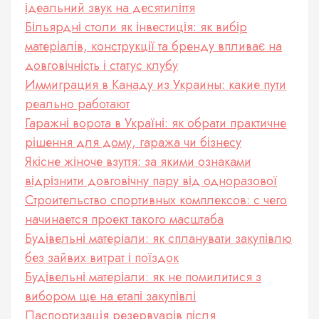
ідеальний звук на десятиліття
Більярдні столи як інвестиція: як вибір
матеріалів, конструкції та бренду впливає на
довговічність і статус клубу
Иммиграция в Канаду из Украины: какие пути
реально работают
Гаражні ворота в Україні: як обрати практичне
рішення для дому, гаража чи бізнесу
Якісне жіноче взуття: за якими ознаками
відрізнити довговічну пару від одноразової
Строительство спортивных комплексов: с чего
начинается проект такого масштаба
Будівельні матеріали: як спланувати закупівлю
без зайвих витрат і поїздок
Будівельні матеріали: як не помилитися з
вибором ще на етапі закупівлі
Паспортизація резервуарів після