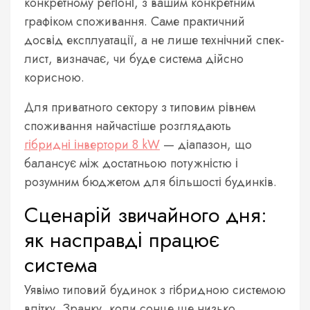
конкретному регіоні, з вашим конкретним
графіком споживання. Саме практичний
досвід експлуатації, а не лише технічний спек-
лист, визначає, чи буде система дійсно
корисною.
Для приватного сектору з типовим рівнем
споживання найчастіше розглядають
гібридні інвертори 8 kW
— діапазон, що
балансує між достатньою потужністю і
розумним бюджетом для більшості будинків.
Сценарій звичайного дня:
як насправді працює
система
Уявімо типовий будинок з гібридною системою
влітку. Зранку, коли сонце ще низько,