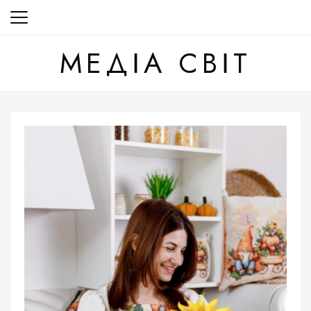
Перейти
до
вмісту
МЕДІА СВІТ