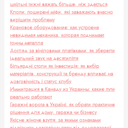
шкільні тижні важать більше, ніж здається
Клопи: поширені міфи, які заважають вчасно
вирішити проблему
Крановое оборудование: как устроена
невидимая механика, которая поднимает
тонны металла
Догляд за вініловими платівками: як зберегти
ідеальний звук на десятиліття
Більярдні столи як інвестиція: як вибір
матеріалів, конструкції та бренду впливає на
довговічність і статус клубу
Иммиграция в Канаду из Украины: какие пути
реально работают
Гаражні ворота в Україні: як обрати практичне
рішення для дому, гаража чи бізнесу
Якісне жіноче взуття: за якими ознаками
відрізнити довговічну пару від одноразової