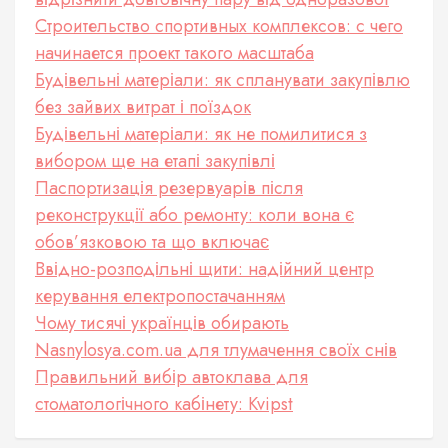
Строительство спортивных комплексов: с чего
начинается проект такого масштаба
Будівельні матеріали: як спланувати закупівлю
без зайвих витрат і поїздок
Будівельні матеріали: як не помилитися з
вибором ще на етапі закупівлі
Паспортизація резервуарів після
реконструкції або ремонту: коли вона є
обов’язковою та що включає
Ввідно-розподільні щити: надійний центр
керування електропостачанням
Чому тисячі українців обирають
Nasnylosya.com.ua для тлумачення своїх снів
Правильний вибір автоклава для
стоматологічного кабінету: Kvipst