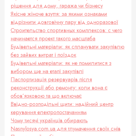
рішення для дому, гаража чи бізнесу
Якісне жіноче взуття: за якими ознаками
відрізнити довговічну пару від одноразової
Строительство спортивных комплексов: с чего
начинается проект такого масштаба
Будівельні матеріали: як спланувати закупівлю
без зайвих витрат і поїздок
Будівельні матеріали: як не помилитися з
вибором ще на етапі закупівлі
Паспортизація резервуарів після
реконструкції або ремонту: коли вона є
обов’язковою та що включає
Ввідно-розподільні щити: надійний центр
керування електропостачанням
Чому тисячі українців обирають
Nasnylosya.com.ua для тлумачення своїх снів