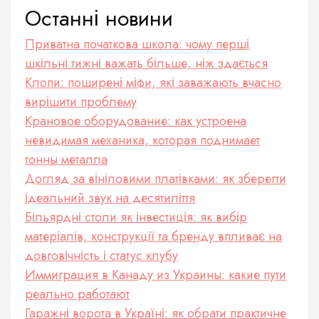
Останні новини
Приватна початкова школа: чому перші
шкільні тижні важать більше, ніж здається
Клопи: поширені міфи, які заважають вчасно
вирішити проблему
Крановое оборудование: как устроена
невидимая механика, которая поднимает
тонны металла
Догляд за вініловими платівками: як зберегти
ідеальний звук на десятиліття
Більярдні столи як інвестиція: як вибір
матеріалів, конструкції та бренду впливає на
довговічність і статус клубу
Иммиграция в Канаду из Украины: какие пути
реально работают
Гаражні ворота в Україні: як обрати практичне