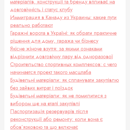
матеріалів, конструкції та бренду впливає на
довговічність і статус клубу
Иммиграция в Канаду из Украины: какие пути
реально работают
Гаражні ворота в Україні: як обрати практичне
рішення для дому, гаража чи бізнесу
Якісне жіноче взуття: за якими ознаками
відрізнити довговічну пару від одноразової
Строительство спортивных комплексов: с чего
начинается проект такого масштаба
Будівельні матеріали: як спланувати закупівлю
без зайвих витрат і поїздок
Будівельні матеріали: як не помилитися з
вибором ще на етапі закупівлі
Паспортизація резервуарів після
реконструкції або ремонту: коли вона є
обов’язковою та що включає