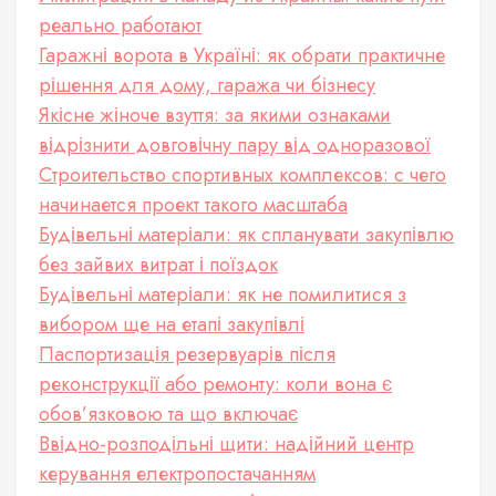
реально работают
Гаражні ворота в Україні: як обрати практичне
рішення для дому, гаража чи бізнесу
Якісне жіноче взуття: за якими ознаками
відрізнити довговічну пару від одноразової
Строительство спортивных комплексов: с чего
начинается проект такого масштаба
Будівельні матеріали: як спланувати закупівлю
без зайвих витрат і поїздок
Будівельні матеріали: як не помилитися з
вибором ще на етапі закупівлі
Паспортизація резервуарів після
реконструкції або ремонту: коли вона є
обов’язковою та що включає
Ввідно-розподільні щити: надійний центр
керування електропостачанням