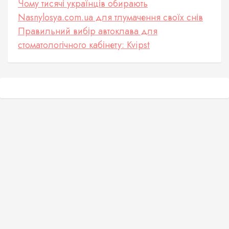
Чому тисячі українців обирають
Nasnylosya.com.ua для тлумачення своїх снів
Правильний вибір автоклава для
стоматологічного кабінету: Kvipst