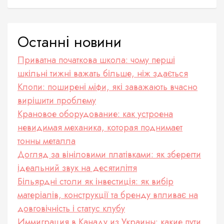
Останні новини
Приватна початкова школа: чому перші
шкільні тижні важать більше, ніж здається
Клопи: поширені міфи, які заважають вчасно
вирішити проблему
Крановое оборудование: как устроена
невидимая механика, которая поднимает
тонны металла
Догляд за вініловими платівками: як зберегти
ідеальний звук на десятиліття
Більярдні столи як інвестиція: як вибір
матеріалів, конструкції та бренду впливає на
довговічність і статус клубу
Иммиграция в Канаду из Украины: какие пути