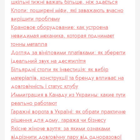
шкільні тижні важать більше, ніж здається
Клопи: поширені міфи, які заважають вчасно
вирішити проблему
Крановое оборудование: как устроена
невидимая механика, которая поднимает
тонны металла
Догляд за вініловими платівками: як зберегти
ідеальний звук на десятиліття
Більярдні столи як інвестиція: як вибір
матеріалів, конструкції та бренду впливає на
довговічність і статус клубу
Иммиграция в Канаду из Украины: какие пути
реально работают
Гаражні ворота в Україні: як обрати практичне
рішення для дому, гаража чи бізнесу
Якісне жіноче взуття: за якими ознаками
відрізнити довговічну пару від одноразової