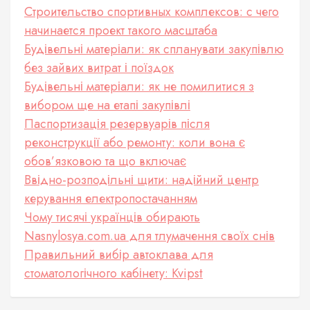
Строительство спортивных комплексов: с чего
начинается проект такого масштаба
Будівельні матеріали: як спланувати закупівлю
без зайвих витрат і поїздок
Будівельні матеріали: як не помилитися з
вибором ще на етапі закупівлі
Паспортизація резервуарів після
реконструкції або ремонту: коли вона є
обов’язковою та що включає
Ввідно-розподільні щити: надійний центр
керування електропостачанням
Чому тисячі українців обирають
Nasnylosya.com.ua для тлумачення своїх снів
Правильний вибір автоклава для
стоматологічного кабінету: Kvipst