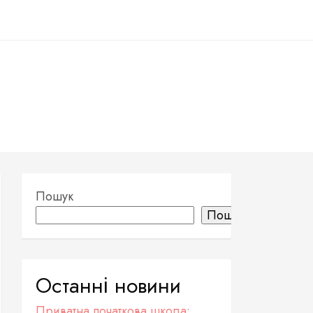
Пошук
Пошук
Останні новини
Приватна початкова школа: