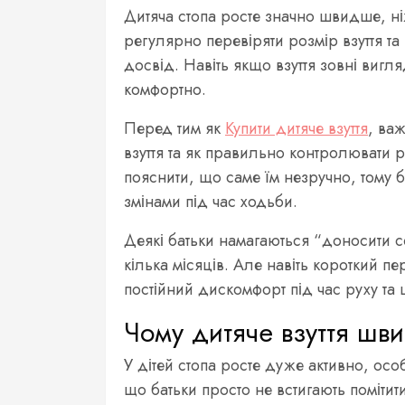
Дитяча стопа росте значно швидше, ніж
регулярно перевіряти розмір взуття та
досвід. Навіть якщо взуття зовні виг
комфортно.
Перед тим як
Купити дитяче взуття
, ва
взуття та як правильно контролювати ро
пояснити, що саме їм незручно, тому б
змінами під час ходьби.
Деякі батьки намагаються “доносити с
кілька місяців. Але навіть короткий п
постійний дискомфорт під час руху та
Чому дитяче взуття шв
У дітей стопа росте дуже активно, осо
що батьки просто не встигають помітит