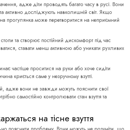
чення, адже діти проводять багато часу в русі. Вони
 та активно досліджують навколишній світ. Якщо
чайна прогулянка може перетворитися на неприємний
 стопи та створює постійний дискомфорт під час
атися, ставати менш активною або уникати рухливих
инає частіше проситися на руки або хоче сидіти
ичина криється саме у незручному взутті.
й, адже вони не завжди можуть пояснити свої
трібно самостійно контролювати стан взуття та
аржаться на тісне взуття
ьно пояснити проблему. Вони можуть не розуміти, що