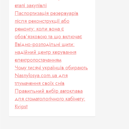
етапі закупівлі
Паспортизація резервуарів
після реконструкції або
ремонту: коли вона є
обов’язковою та що включає
Ввідно-розподільні щити:
надійний центр керування
електропостачанням
Чому тисячі українців обирають
Nasnylosya.com.ua для
тлумачення своїх снів
Правильний вибір автоклава
для стоматологічного кабінету:
Kvipst