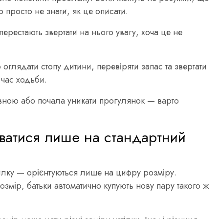
о просто не знати, як це описати.
перестають звертати на нього увагу, хоча це не
оглядати стопу дитини, перевіряти запас та звертати
д час ходьби.
вною або почала уникати прогулянок — варто
ватися лише на стандартний
милку — орієнтуються лише на цифру розміру.
мір, батьки автоматично купують нову пару такого ж