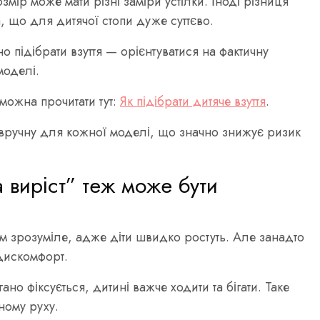
мір може мати різні заміри устілки. Іноді різниця
 що для дитячої стопи дуже суттєво.
 підібрати взуття — орієнтуватися на фактичну
моделі.
можна прочитати тут:
Як підібрати дитяче взуття
.
 вручну для кожної моделі, що значно знижує ризик
а виріст” теж може бути
ом зрозуміле, адже діти швидко ростуть. Але занадто
дискомфорт.
но фіксується, дитині важче ходити та бігати. Таке
вному руху.