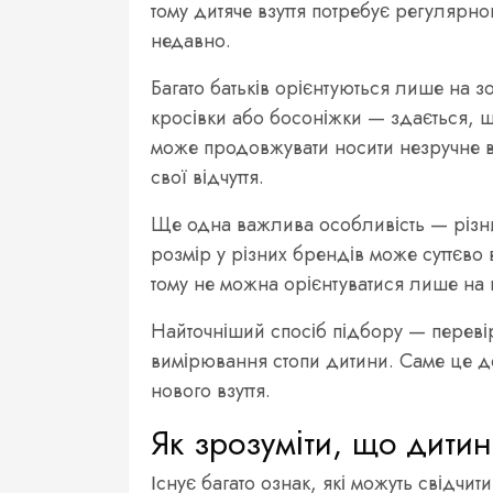
тому дитяче взуття потребує регулярн
недавно.
Багато батьків орієнтуються лише на з
кросівки або босоніжки — здається, щ
може продовжувати носити незручне вз
свої відчуття.
Ще одна важлива особливість — різн
розмір у різних брендів може суттєво
тому не можна орієнтуватися лише на
Найточніший спосіб підбору — перевір
вимірювання стопи дитини. Саме це д
нового взуття.
Як зрозуміти, що дитин
Існує багато ознак, які можуть свідчит