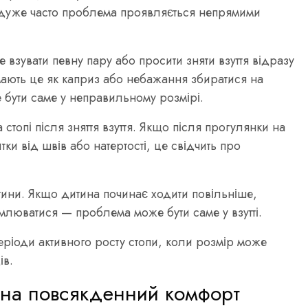
 дуже часто проблема проявляється непрямими
взувати певну пару або просити зняти взуття відразу
мають це як каприз або небажання збиратися на
бути саме у неправильному розмірі.
топі після зняття взуття. Якщо після прогулянки на
ки від швів або натертості, це свідчить про
итини. Якщо дитина починає ходити повільніше,
млюватися — проблема може бути саме у взутті.
ріоди активного росту стопи, коли розмір може
ів.
є на повсякденний комфорт