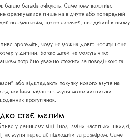
 багато батьків очікують. Саме тому важливо
 не орієнтуватися лише на відчуття або попередній
лядає нормальним, це не означає, що дитині в ньому
жливо зрозуміти, чому не можна довго носити тісне
змір у дитини. Багато дітей не можуть чітко
атькам потрібно уважно стежити за поведінкою та
езон” або відкладають покупку нового взуття на
еріод носіння замалого взуття може викликати
 щоденних прогулянок.
идко стає малим
бливо у ранньому віці. Іноді зміни настільки швидкі,
и, як взуття перестає підходити за розміром. Саме