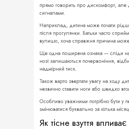
прямо говорить про дискомфорт, але
сигналами.
Наприклад, дитина може почати рідше 
після прогулянки. Батьки часто сприй
вулицю, хоча справжня причина може 
Ще одна поширена ознака — сліди на с
нозі залишаються почервоніння, відбит
надмірний тиск.
Також варто звертати увагу на ходу д
незвично ставити ноги або швидко вто
Особливо уважними потрібно бути у пе
змінюватися буквально за кілька місяц
Як тісне взуття вплива