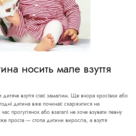
ина носить мале взуття
и дитяче взуття стає замалим. Ще вчора кросівки або
годні дитина вже починає скаржитися на
ас прогулянок або взагалі не хоче взувати певну
же проста — стопа дитини виросла, а взуття