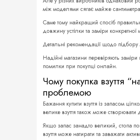
Але у різних виробників однаковий роз
між моделями сягає майже сантиметра,
Саме тому найкращий спосіб правильно
довжину устілки та заміри конкретної 
Детальні рекомендації щодо підбору 
Надійні магазини перевіряють заміри
помилки при покупці онлайн.
Чому покупка взуття “н
проблемою
Бажання купити взуття із запасом цілк
велике взуття також може створювати 
Якщо запас занадто великий, стопа пога
взуття може натирати та заважати акти