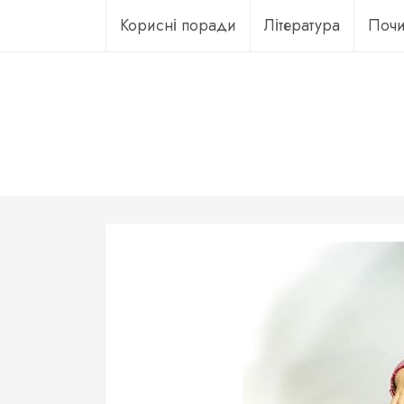
Перейти
Корисні поради
Література
Почи
до
вмісту