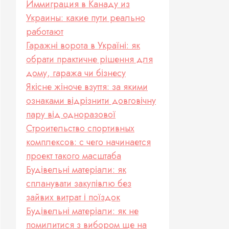
Иммиграция в Канаду из
Украины: какие пути реально
работают
Гаражні ворота в Україні: як
обрати практичне рішення для
дому, гаража чи бізнесу
Якісне жіноче взуття: за якими
ознаками відрізнити довговічну
пару від одноразової
Строительство спортивных
комплексов: с чего начинается
проект такого масштаба
Будівельні матеріали: як
спланувати закупівлю без
зайвих витрат і поїздок
Будівельні матеріали: як не
помилитися з вибором ще на