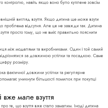
ого контролю, навіть якщо воно було куплене зовсім
овнішній вигляд взуття. Якщо дитина ще може взути
о проблема відсутня. Але це не завжди так. Дитина
уття просто тому, що не вміє правильно пояснити
иця між моделями та виробниками. Один і той самий
 відрізнятися за довжиною устілки та посадкою. Саме
 цифру розміру.
ка фактичної довжини устілки та регулярне
опомагає уникнути більшості помилок при покупці
і вже мале взуття
и про те, що взуття вже стало замалим. Іноді дитина