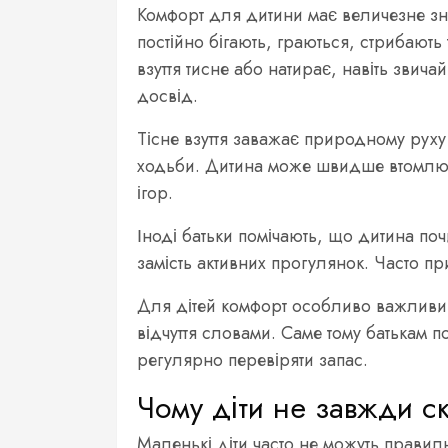
Комфорт для дитини має величезне зна
постійно бігають, граються, стрибають
взуття тисне або натирає, навіть зви
досвід.
Тісне взуття заважає природному руху
ходьби. Дитина може швидше втомлюв
ігор.
Іноді батьки помічають, що дитина поч
замість активних прогулянок. Часто пр
Для дітей комфорт особливо важливи
відчуття словами. Саме тому батькам по
регулярно перевіряти запас.
Чому діти не завжди ск
Маленькі діти часто не можуть правил