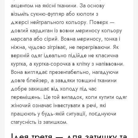
акцентом на якісні тканини. За основу
візьміть сукню-футляр або кюлоти з
джерсі нейтрального кольору. Поверх —
довгий кардиган із вовни мериносу кольору
марсала або сірий. Вовна мериносу, тонка і
ніжна, чудово зігріває, не перегріваючи. Як
верхній одяг ідеально підійде не класична
куртка, а куртка-сорочка в клітку з напіввовни.
Вона виглядає презентабельно, нагадуючи
довге блейзер, а завдяки товщині тканини
добре захищає від холоду під час
переміщень. Це той випадок, коли купити одяг
жіночий означає інвестувати в речі, які
працюють у будь-якій ситуації, поєднуючи
статусність із затишком.
Ідея третя — для затишку та