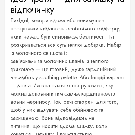
відпочинку
Вихідні, вечори вдома або невимушені
прогулянки вимагають особливого комфорту,
який не має бути синонімом безликості. Тут
розкривається вся суть теплої добірки. Набір
із молочного світшота із
зав’язками та молочних штанів із теплого
трикотажу — це готовий, дуже гармонійний
ансамбль у soothing palette. Або інший варіант
— довга в’язана сукня кольору кемел, яку
можна доповнити тим самим кардиганом із
вовни мериносу. Такі речі створені для того,
щоб у них відчувати себе обійнятою та
захищеною. Вони відповідають на
питання, що носити вдома взимку, коли
хочеться і затишку, і почуття стилю.