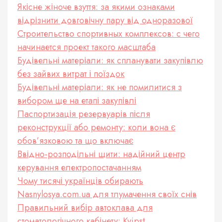
Якісне жіноче взуття: за якими ознаками
відрізнити довговічну пару від одноразової
Строительство спортивных комплексов: с чего
начинается проект такого масштаба
Будівельні матеріали: як спланувати закупівлю
без зайвих витрат і поїздок
Будівельні матеріали: як не помилитися з
вибором ще на етапі закупівлі
Паспортизація резервуарів після
реконструкції або ремонту: коли вона є
обов’язковою та що включає
Ввідно-розподільні щити: надійний центр
керування електропостачанням
Чому тисячі українців обирають
Nasnylosya.com.ua для тлумачення своїх снів
Правильний вибір автоклава для
стоматологічного кабінету: Kvipst