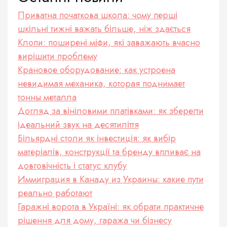
Приватна початкова школа: чому перші
шкільні тижні важать більше, ніж здається
Клопи: поширені міфи, які заважають вчасно
вирішити проблему
Крановое оборудование: как устроена
невидимая механика, которая поднимает
тонны металла
Догляд за вініловими платівками: як зберегти
ідеальний звук на десятиліття
Більярдні столи як інвестиція: як вибір
матеріалів, конструкції та бренду впливає на
довговічність і статус клубу
Иммиграция в Канаду из Украины: какие пути
реально работают
Гаражні ворота в Україні: як обрати практичне
рішення для дому, гаража чи бізнесу