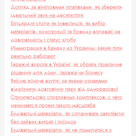
Догляд за вініловими платівками: як зберегти
ідеальний звук на десятиліття
Більярдні столи як інвестиція: як вибір
матеріалів, конструкції та бренду впливає на
довговічність і статус клубу
Иммиграция в Канаду из Украины: какие пути
реально работают
Гаражні ворота в Україні: як обрати практичне
рішення для дому, гаража чи бізнесу
Якісне жіноче взуття: за якими ознаками
відрізнити довговічну пару від одноразової
Строительство спортивных комплексов: с чего
начинается проект такого масштаба
Будівельні матеріали: як спланувати закупівлю
без зайвих витрат і поїздок
Будівельні матеріали: як не помилитися з