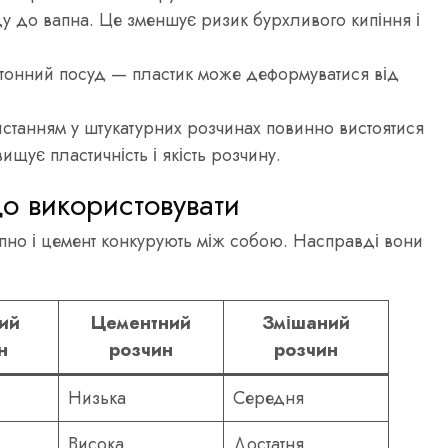
у до вапна. Це зменшує ризик бурхливого кипіння і
етонний посуд — пластик може деформуватися від
станням у штукатурних розчинах повинно вистоятися
щує пластичність і якість розчину.
о використовувати
но і цемент конкурують між собою. Насправді вони
ий
Цементний
Змішаний
н
розчин
розчин
Низька
Середня
Висока
Достатня