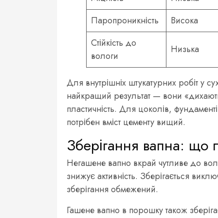
Паропроникність
Висока
Стійкість до
Низька
вологи
Для внутрішніх штукатурних робіт у с
найкращий результат — вони «дихають»
пластичність. Для цоколів, фундаменті
потрібен вміст цементу вищий.
Зберігання вапна: що п
Негашене вапно вкрай чутливе до волог
знижує активність. Зберігається виклю
зберігання обмежений.
Гашене вапно в порошку також зберіга