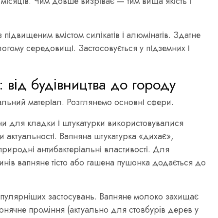
х місяців. Чим довше визріває — тим вища якість і
 підвищеним вмістом силікатів і алюмінатів. Здатне
ологому середовищі. Застосовується у підземних і
 від будівництва до городу
льний матеріал. Розглянемо основні сфери.
ни для кладки і штукатурки використовувалися
и актуальності. Вапняна штукатурка «дихає»,
природні антибактеріальні властивості. Для
нів вапняне тісто або гашена пушонка додається до
опулярніших застосувань. Вапняне молоко захищає
 сонячне проміння (актуально для стовбурів дерев у