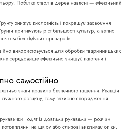
кольору. Побілка стволів дерев навесні — ефективний
рунту знижує кислотність і покращує засвоєння
унти пригнічують ріст більшості культур, а вапно
яхом без хімічних препаратів.
ційно використовується для обробки тваринницьких
ужне середовище ефективно знищує патогени і
апно самостійно
жливо знати правила безпечного гашення. Реакція
зки лужного розчину, тому захисне спорядження
 рукавички і одяг із довгими рукавами — розчин
 потраплянні на шкіру або слизові викликає опіки.