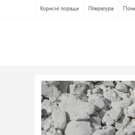
Перейти
Корисні поради
Література
Почи
до
вмісту