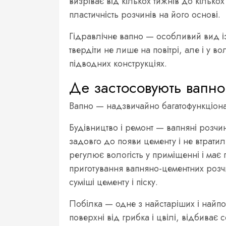
визріває від кількох тижнів до кілько
пластичність розчинів на його основі.
Гідравлічне вапно — особливий вид із
твердіти не лише на повітрі, але і у в
підводних конструкціях.
Де застосовують вапно:
Вапно — надзвичайно багатофункціона
Будівництво і ремонт — вапняні розчи
задовго до появи цементу і не втратил
регулює вологість у приміщенні і має 
приготування вапняно-цементних розчи
суміші цементу і піску.
Побілка — одне з найстаріших і найп
поверхні від грибка і цвілі, відбиває