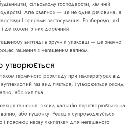
удівництві, сільському господарстві, хімічній
сподарстві. Але «вапно» — це не одна речовина, а
тивостями і сферами застосування. Розберемо, які
 і де кожен із них доречний.
гашеному вигляді в зручній упаковці — це значно
процес гашення з негашеним вапном.
о утворюється
ляхом термічного розкладу при температурах від
вуглекислий газ виділяється, і утворюється оксид
апно, або кипілка.
реакція гашення: оксид кальцію перетворюється на
вапно, або пушонку. Реакція супроводжується
що і пояснює назву «кипілка» для негашеного