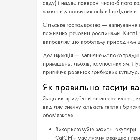
саду) і надає поверхні чисто-білого 
захист від сонячних опіків і шкідників.
Сільське господарство — вапнування ґ
поживних речовин рослинами. Кислі ґр
виправляє цю проблему природним шл
Дезінфекція — вапняне молоко тради
приміщень, льохів, компостних ям. Л
пригнічує розвиток грибкових культур.
Як правильно гасити в
Якщо ви придбали негашене вапно, ва
виділяє значну кількість тепла і бри
обов’язкове.
Використовуйте захисні окуляри,
Ca(OH)₂ має лужну реакцію і при