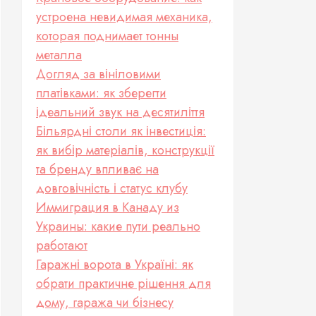
устроена невидимая механика,
которая поднимает тонны
металла
Догляд за вініловими
платівками: як зберегти
ідеальний звук на десятиліття
Більярдні столи як інвестиція:
як вибір матеріалів, конструкції
та бренду впливає на
довговічність і статус клубу
Иммиграция в Канаду из
Украины: какие пути реально
работают
Гаражні ворота в Україні: як
обрати практичне рішення для
дому, гаража чи бізнесу