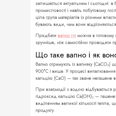
залишається актуальним і сьогодні: в б
промисловості і навіть побутовому го
ціла група матеріалів із різними влас
бувають види, чим вони відрізняються
Придбати
вапно тут
можна в готовому 
зручніше, ніж самостійно проводити 
Що таке вапно і як вон
Вапно отримують із вапняку (CaCO₃) ш
900°C і вище. У процесі випалювання 
кальцію (CaO) — так зване негашене в
При взаємодії з водою відбувається 
гідроксид кальцію Ca(OH)₂ — гашене 
виділенням великої кількості тепла, 
продукту.