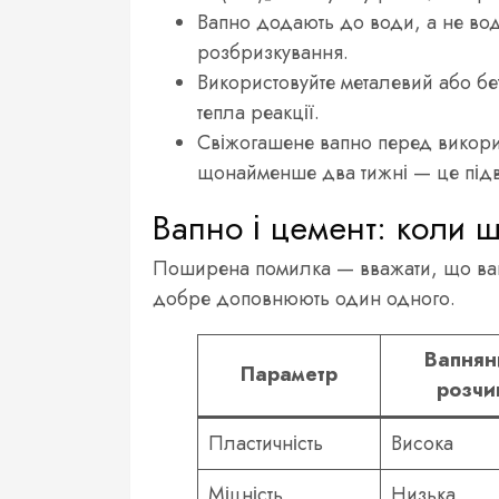
Вапно додають до води, а не вод
розбризкування.
Використовуйте металевий або б
тепла реакції.
Свіжогашене вапно перед викори
щонайменше два тижні — це підви
Вапно і цемент: коли щ
Поширена помилка — вважати, що вап
добре доповнюють один одного.
Вапнян
Параметр
розчи
Пластичність
Висока
Міцність
Низька