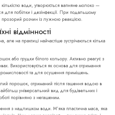
 кількістю води, утворюється вапняне молоко —
ся для побілки і дезінфекції. При подальшому
— прозорий розчин із лужною реакцією.
хні відмінності
, але на практиці найчастіше зустрічаються кілька
шок або грудки білого кольору. Активно реагує з
мовах. Використовується як основа для отримання
й промисловості та для осушення приміщень.
ілий порошок, отриманий після гашення водою в
айбільш універсальний вид для будівельних і
оботі порівняно з негашеним.
шення з надлишком води. М’яка пластична маса, яка