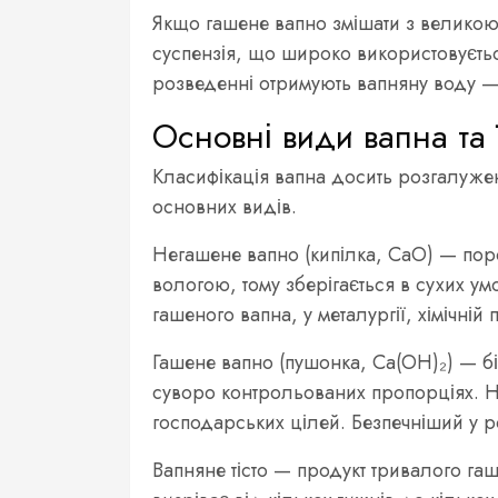
Якщо гашене вапно змішати з великою
суспензія, що широко використовуєть
розведенні отримують вапняну воду 
Основні види вапна та ї
Класифікація вапна досить розгалужена
основних видів.
Негашене вапно (кипілка, CaO) — поро
вологою, тому зберігається в сухих у
гашеного вапна, у металургії, хімічні
Гашене вапно (пушонка, Ca(OH)₂) — б
суворо контрольованих пропорціях. Н
господарських цілей. Безпечніший у р
Вапняне тісто — продукт тривалого га