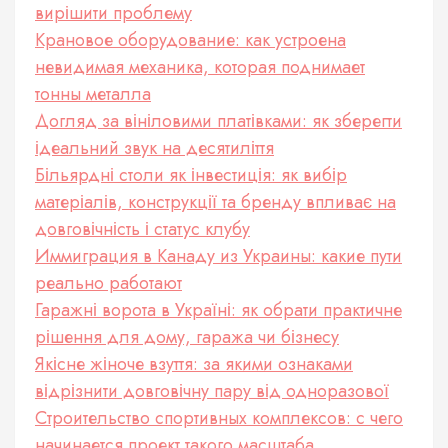
вирішити проблему
Крановое оборудование: как устроена
невидимая механика, которая поднимает
тонны металла
Догляд за вініловими платівками: як зберегти
ідеальний звук на десятиліття
Більярдні столи як інвестиція: як вибір
матеріалів, конструкції та бренду впливає на
довговічність і статус клубу
Иммиграция в Канаду из Украины: какие пути
реально работают
Гаражні ворота в Україні: як обрати практичне
рішення для дому, гаража чи бізнесу
Якісне жіноче взуття: за якими ознаками
відрізнити довговічну пару від одноразової
Строительство спортивных комплексов: с чего
начинается проект такого масштаба