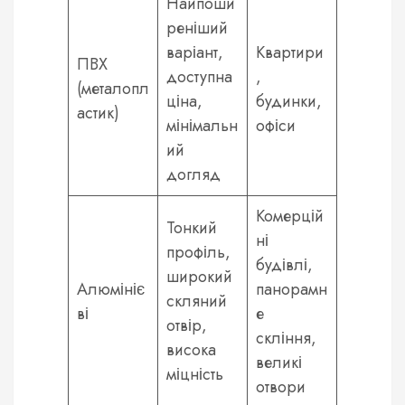
Найпоши
реніший
варіант,
Квартири
ПВХ
доступна
,
(металопл
ціна,
будинки,
астик)
мінімальн
офіси
ий
догляд
Комерцій
Тонкий
ні
профіль,
будівлі,
широкий
Алюмініє
панорамн
скляний
ві
е
отвір,
скління,
висока
великі
міцність
отвори