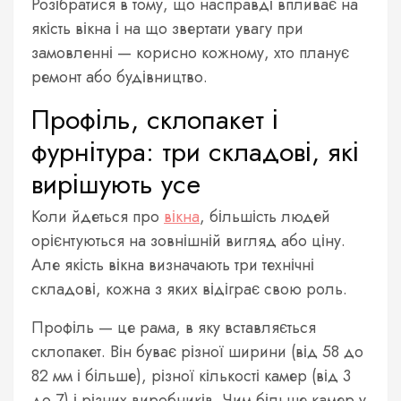
Розібратися в тому, що насправді впливає на
якість вікна і на що звертати увагу при
замовленні — корисно кожному, хто планує
ремонт або будівництво.
Профіль, склопакет і
фурнітура: три складові, які
вирішують усе
Коли йдеться про
вікна
, більшість людей
орієнтуються на зовнішній вигляд або ціну.
Але якість вікна визначають три технічні
складові, кожна з яких відіграє свою роль.
Профіль — це рама, в яку вставляється
склопакет. Він буває різної ширини (від 58 до
82 мм і більше), різної кількості камер (від 3
до 7) і різних виробників. Чим більше камер у