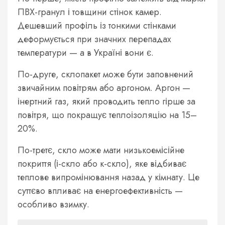
ПВХ-гранул і товщини стінок камер.
Дешевший профіль із тонкими стінками
деформується при значних перепадах
температури — а в Україні вони є.
По-друге, склопакет може бути заповнений
звичайним повітрям або аргоном. Аргон —
інертний газ, який проводить тепло гірше за
повітря, що покращує теплоізоляцію на 15–
20%.
По-третє, скло може мати низькоемісійне
покриття (і-скло або к-скло), яке відбиває
теплове випромінювання назад у кімнату. Це
суттєво впливає на енергоефективність —
особливо взимку.