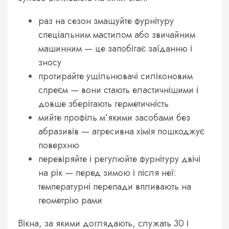
раз на сезон змащуйте фурнітуру
спеціальним мастилом або звичайним
машинним — це запобігає заїданню і
зносу
протирайте ущільнювачі силіконовим
спреєм — вони стають еластичнішими і
довше зберігають герметичність
мийте профіль м’якими засобами без
абразивів — агресивна хімія пошкоджує
поверхню
перевіряйте і регулюйте фурнітуру двічі
на рік — перед зимою і після неї:
температурні перепади впливають на
геометрію рами
Вікна, за якими доглядають, служать 30 і