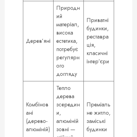
Природн
ий
Приватні
матеріал,
будинки,
висока
реставра
Дерев’яні
естетика,
ція,
потребує
класичні
регулярн
інтер’єри
ого
догляду
Тепло
дерева
Комбінов
зсередин
Преміаль
ані
и,
не житло,
(дерево-
алюміній
заміські
алюміній)
зовні —
будинки