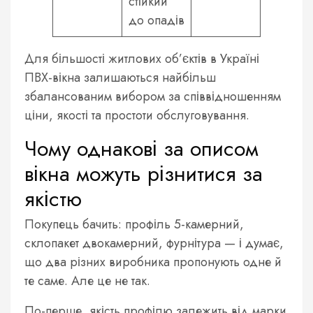
стійкий
до опадів
Для більшості житлових об’єктів в Україні
ПВХ-вікна залишаються найбільш
збалансованим вибором за співвідношенням
ціни, якості та простоти обслуговування.
Чому однакові за описом
вікна можуть різнитися за
якістю
Покупець бачить: профіль 5-камерний,
склопакет двокамерний, фурнітура — і думає,
що два різних виробника пропонують одне й
те саме. Але це не так.
По-перше, якість профілю залежить від марки