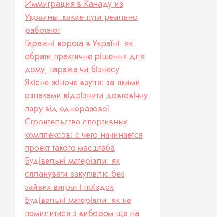
Иммиграция в Канаду из
Украины: какие пути реально
работают
Гаражні ворота в Україні: як
обрати практичне рішення для
дому, гаража чи бізнесу
Якісне жіноче взуття: за якими
ознаками відрізнити довговічну
пару від одноразової
Строительство спортивных
комплексов: с чего начинается
проект такого масштаба
Будівельні матеріали: як
спланувати закупівлю без
зайвих витрат і поїздок
Будівельні матеріали: як не
помилитися з вибором ще на