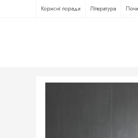
Перейти
Корисні поради
Література
Почи
до
вмісту