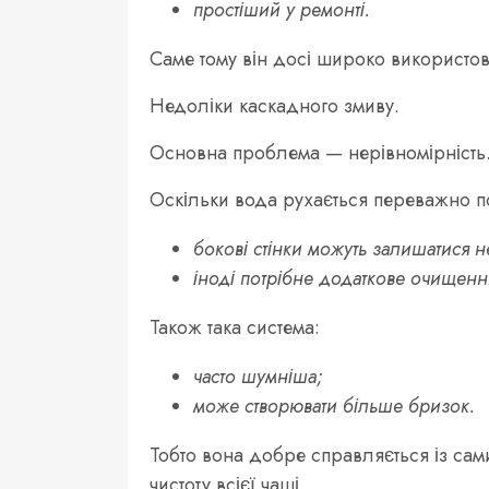
простіший у ремонті.
Саме тому він досі широко використо
Недоліки каскадного змиву.
Основна проблема — нерівномірність
Оскільки вода рухається переважно по
бокові стінки можуть залишатися 
іноді потрібне додаткове очищен
Також така система:
часто шумніша;
може створювати більше бризок.
Тобто вона добре справляється із са
чистоту всієї чаші.