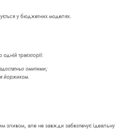
вується у бюджетних моделях.
.
 одній траєкторії:
недостатньо омитими;
ня йоржиком.
мим зливом, але не завжди забезпечує ідеальну