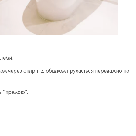
стеми.
м через отвір під обідком і рухається переважно по
ть “прямою”.