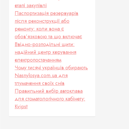
етапі закупівлі
Паспортизація резервуарів
після реконструкції або
ремонту: коли вона є
обов’язковою та що включає
Ввідно-розподільні щити:
надійний центр керування
електропостачанням
Чому тисячі українців обирають
Nasnylosya.com.ua для
тлумачення своїх снів
Правильний вибір автоклава
для стоматологічного кабінету:
Kvipst