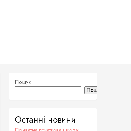
Пошук
Пошук
Останні новини
Приватна початкова школа: