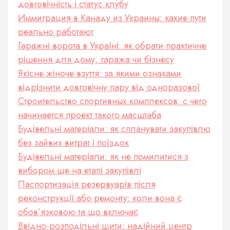
довговічність і статус клубу
Иммиграция в Канаду из Украины: какие пути
реально работают
Гаражні ворота в Україні: як обрати практичне
рішення для дому, гаража чи бізнесу
Якісне жіноче взуття: за якими ознаками
відрізнити довговічну пару від одноразової
Строительство спортивных комплексов: с чего
начинается проект такого масштаба
Будівельні матеріали: як спланувати закупівлю
без зайвих витрат і поїздок
Будівельні матеріали: як не помилитися з
вибором ще на етапі закупівлі
Паспортизація резервуарів після
реконструкції або ремонту: коли вона є
обов’язковою та що включає
Ввідно-розподільні щити: надійний центр