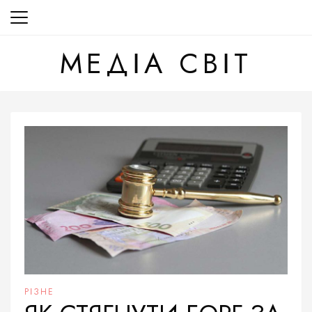
Перейти
до
вмісту
МЕДІА СВІТ
РІЗНЕ